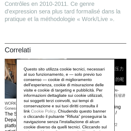
Contrôles en 2010-2011. Ce genre
d'expression sera plus tard formalisé dans la
pratique et la méthodologie « Work/Live ».
Correlati
Questo sito utilizza cookie tecnici, necessari
al suo funzionamento, e — solo previo tuo
consenso — cookie di miglioramento
dell'esperienza, cookie di misurazione delle
visite e cookie di targeting e pubblicità. Per
WORK/LIVE 干活 Beijing / De-
informazioni dettagliate sui cookie utilizzati,
Compressing Storytelling 解压缩讲
sui soggetti terzi coinvolti, sui tempi di
故事
WORK/LIVE 干活 Beijing / Paris-
conservazione e sui tuoi diritti consulta il
The workers of the Beijing
Gonesse WORKERS RETREAT
link
Cookie Policy
.
Chiudendo questo banner
factory 北京工厂的工人 /
The Social Sensibility R&D
o cliccando il pulsante “Rifiuta” proseguirai la
Social Sensibility R&D
Department invited by f.eks.
navigazione senza l'installazione di alcun
Department Beijing,
2022
platform and the Aalborg
cookie diverso da quelli tecnici. Cliccando sul