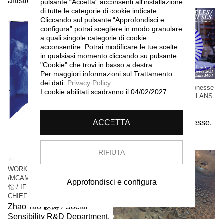
artistic community,
2023
pulsante “Accetta”
acconsenti all'installazione
di tutte le categorie di cookie indicate.
Cliccando sul pulsante “Approfondisci e
configura” potrai scegliere in modo granulare
a quali singole categorie di cookie
acconsentire. Potrai modificare le tue scelte
in qualsiasi momento cliccando su pulsante
"Cookie" che trovi in basso a destra.
Per maggiori informazioni sul Trattamento
dei dati:
Privacy Policy
.
WORK / LIVE 干活 Paris-Gonesse
I cookie abilitati scadranno il 04/02/2027.
/ PARALLEL IMPULSES - ELANS
PARALLELES
Social Sensibility R&D
Department Paris-Gonesse,
ACCETTA
2021
RIFIUTA
WORK / LIVE 干活 Shanghai
/MCAM Ming Museum 明当代美术
Approfondisci e configura
馆 / IF I WAS THE VILLAGE
CHIEF 假如我是村长
Zhao Tao 赵涛 / Social
Sensibility R&D Department,