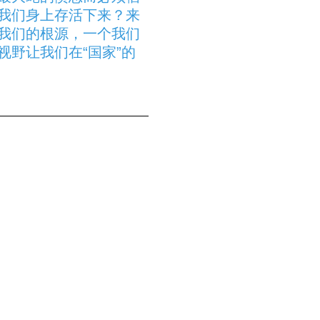
我们身上存活下来？来
我们的根源，一个我们
野让我们在“国家”的
epartment
de génération en
pétue les coutumes pour
 DEMBÉLÉ est parti
s villages d’origine de
artenariat avec la
re de Musique du