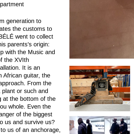
epartment
om generation to
tuates the customs to
BÉLÉ went to collect
is parents’s origin:
with the Music and
f the XVIth
lation. It is an
 African guitar, the
 approach. From the
 plant or such and
g at the bottom of the
you whole. Even the
anger of the biggest
o us and survive us?
 to us of an anchorage,