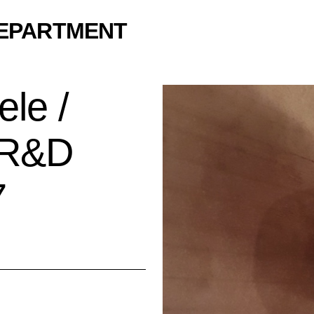
DEPARTMENT
le /
y R&D
7